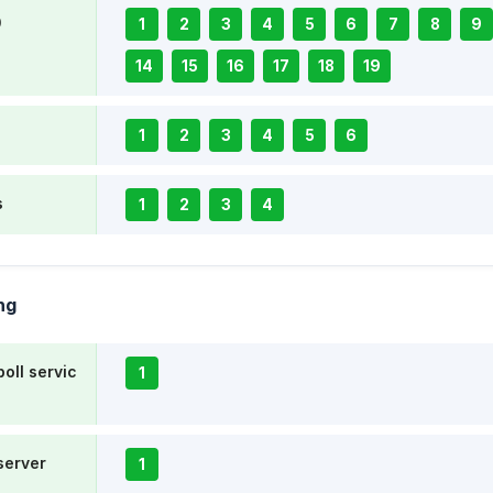
0
1
2
3
4
5
6
7
8
9
14
15
16
17
18
19
1
2
3
4
5
6
s
1
2
3
4
ng
poll servic
1
server
1