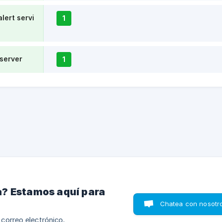
lert servi
1
 server
1
? Estamos aquí para
Chatea con nosotr
correo electrónico.