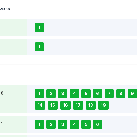
vers
1
1
 0
1
2
3
4
5
6
7
8
9
14
15
16
17
18
19
 1
1
2
3
4
5
6