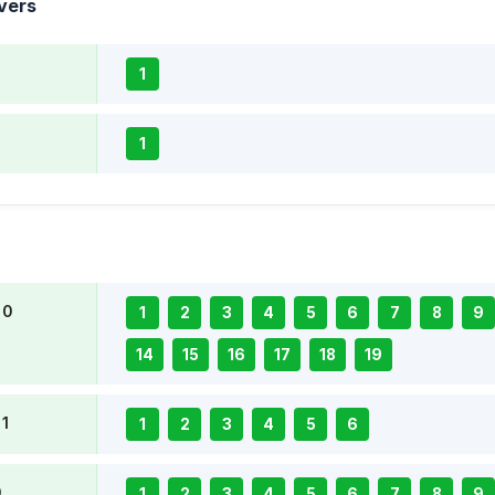
vers
1
1
 0
1
2
3
4
5
6
7
8
9
14
15
16
17
18
19
 1
1
2
3
4
5
6
0
1
2
3
4
5
6
7
8
9