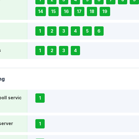
14
15
16
17
18
19
1
2
3
4
5
6
s
1
2
3
4
ng
poll servic
1
server
1