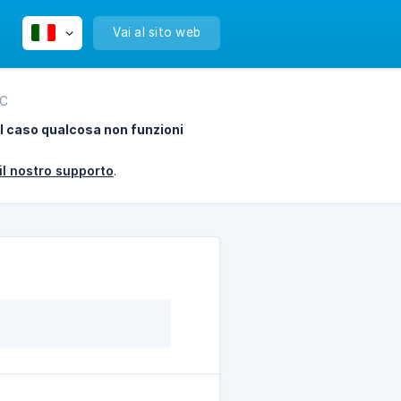
Vai al sito web
TC
el caso qualcosa non funzioni
il nostro supporto
.