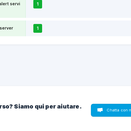
lert servi
1
 server
1
rso? Siamo qui per aiutare.
Chatta con n